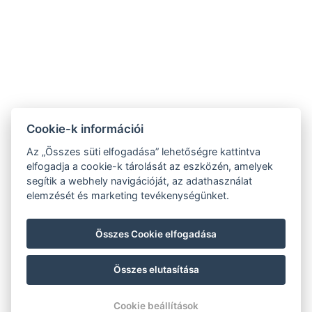
Cookie-k információi
Az „Összes süti elfogadása” lehetőségre kattintva
elfogadja a cookie-k tárolását az eszközén, amelyek
Contact
segítik a webhely navigációját, az adathasználat
elemzését és marketing tevékenységünket.
strazsatanya3@gmail.com
+36203685215
Összes Cookie elfogadása
6080 Szabadszállás, Alsószőlők 2702/2. hrsz.
Összes elutasítása
© Copyright 2026 | Minden jog fenntartva |
Previo szállodai szoftver
Cookie beállítások